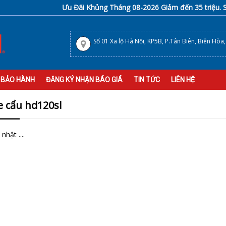
Ưu Đãi Khủng Tháng 08-2026 Giảm đến 35 triệu. Sho
Số 01 Xa lộ Hà Nội, KP5B, P.Tân Biên, Biên Hòa
 BẢO HÀNH
ĐĂNG KÝ NHẬN BÁO GIÁ
TIN TỨC
LIÊN HỆ
e cẩu hd120sl
nhật ....