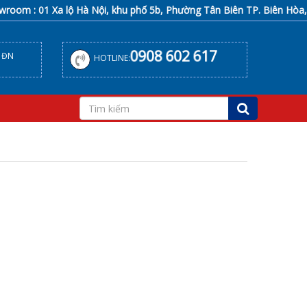
om : 01 Xa lộ Hà Nội, khu phố 5b, Phường Tân Biên TP. Biên Hòa, T
0908 602 617
, ĐN
HOTLINE: