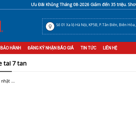
Ưu Đãi Khủng Tháng 08-2026 Giảm đến 35 triệu. Showro
Số 01 Xa lộ Hà Nội, KP5B, P.Tân Biên, Biên Hòa
 BẢO HÀNH
ĐĂNG KÝ NHẬN BÁO GIÁ
TIN TỨC
LIÊN HỆ
e tai 7 tan
nhật ....